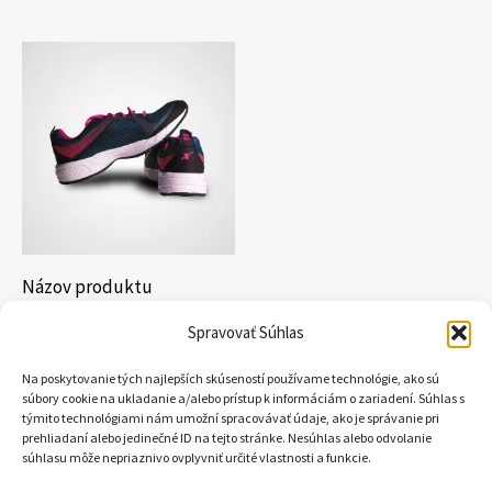
Názov produktu
Kategória produktov 1
Spravovať Súhlas
150,00
€
Na poskytovanie tých najlepších skúseností používame technológie, ako sú
súbory cookie na ukladanie a/alebo prístup k informáciám o zariadení. Súhlas s
týmito technológiami nám umožní spracovávať údaje, ako je správanie pri
prehliadaní alebo jedinečné ID na tejto stránke. Nesúhlas alebo odvolanie
súhlasu môže nepriaznivo ovplyvniť určité vlastnosti a funkcie.