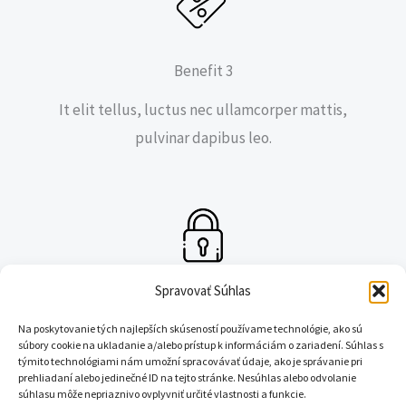
Benefit 3
It elit tellus, luctus nec ullamcorper mattis,
pulvinar dapibus leo.
Spravovať Súhlas
Benefit 4
Na poskytovanie tých najlepších skúseností používame technológie, ako sú
It elit tellus, luctus nec ullamcorper mattis,
súbory cookie na ukladanie a/alebo prístup k informáciám o zariadení. Súhlas s
týmito technológiami nám umožní spracovávať údaje, ako je správanie pri
pulvinar dapibus leo.
prehliadaní alebo jedinečné ID na tejto stránke. Nesúhlas alebo odvolanie
súhlasu môže nepriaznivo ovplyvniť určité vlastnosti a funkcie.