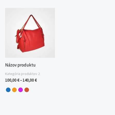
Price
range:
100,00 €
through
140,00 €
Názov produktu
Kategória produktov 2
100,00
€
–
140,00
€