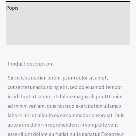
Popis
Ďalšie informácie
Recenzie (0)
Product description
Since it’s creation lorem ipsum dolor sit amet,
consectetur adipisicing elit, sed do eiusmod tempor
incididunt ut labore et dolore magna aliqua. Ut enim
ad minim veniam, quis nostrud exercitation ullamco
laboris nisi ut aliquip ex ea commodo consequat. Duis
aute irure dolor in reprehenderit in voluptate velit
esse cillum dolore eu fugiat nulla pariatur. Excepteur