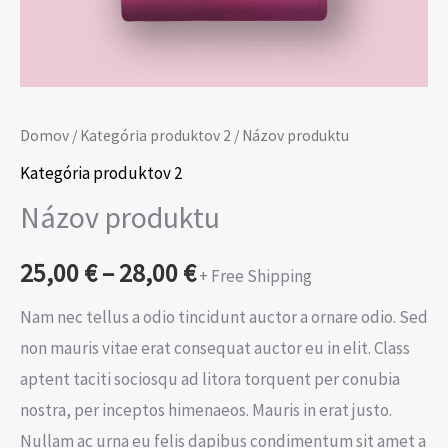
Domov
/
Kategória produktov 2
/ Názov produktu
Kategória produktov 2
Názov produktu
25,00
€
–
28,00
€
+ Free Shipping
Nam nec tellus a odio tincidunt auctor a ornare odio. Sed
non mauris vitae erat consequat auctor eu in elit. Class
aptent taciti sociosqu ad litora torquent per conubia
nostra, per inceptos himenaeos. Mauris in erat justo.
Nullam ac urna eu felis dapibus condimentum sit amet a