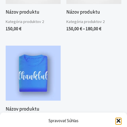
Názov produktu
Názov produktu
Kategória produktov 2
Kategória produktov 2
150,00
€
150,00
€
–
180,00
€
Price
range:
25,00 €
through
28,00 €
Názov produktu
Kategória produktov 2
Spravovať Súhlas
25,00
€
–
28,00
€