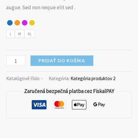
augue. Sed non neque elit sed .
L
M
XL
PRIDAŤ DO KOŠÍKA
Katalógové číslo:
-
Kategória:
Kategória produktov 2
Zaručená bezpečná platba cez FiskalPAY